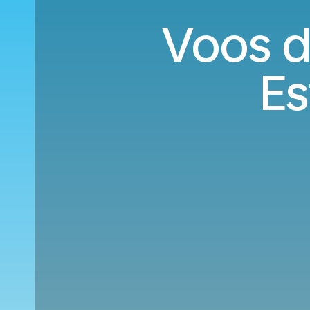
Voos d
Es