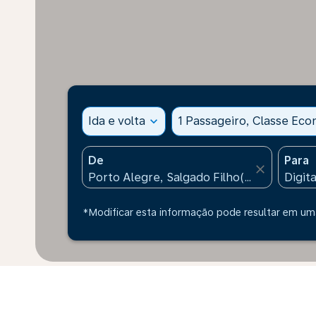
Ida e volta
expand_more
1 Passageiro, Classe Ec
De
Para
close
*Modificar esta informação pode resultar em uma