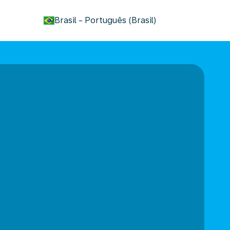
keyboard_arrow_down
Brasil
-
Português (Brasil)