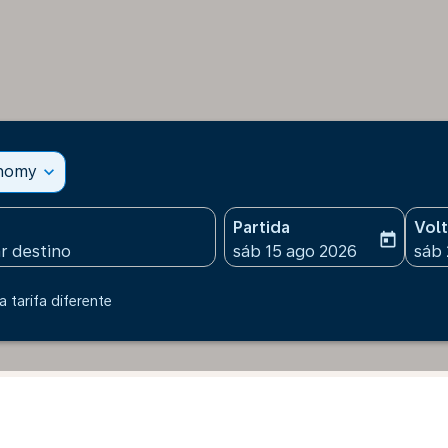
onomy
expand_more
Partida
Vol
today
fc-booking-departure-date
fc-b
sáb 15 ago 2026
sáb 
 tarifa diferente