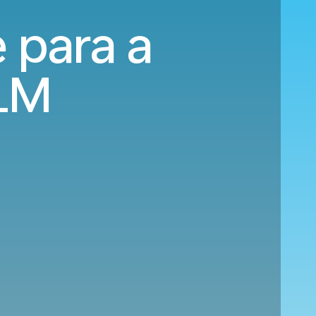
 para a
KLM