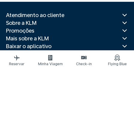
Atendimento ao cliente
Sobre a KLM
Promoções
Mais sobre a KLM
Baixar o aplicativo
Sites relacionados
Guias de viagem
Reservar
Minha Viagem
Check-in
Flying Blue
Destinos populares
Países populares
Itinerários mais procurados
Avisos legais
Declaração de privacidade
Declaração de acessibilidade
Solicitar assistência
© 2026 KLM
CNPJ 33.643.420/0001-45
Configurações de cookies