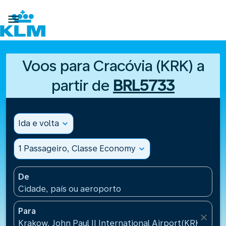

Voos para Cracóvia (KRK) a
partir de
BRL5733
Ida e volta
expand_more
1 Passageiro, Classe Economy
expand_more
De
Cidade, país ou aeroporto
Para
close
Krakow, John Paul II International Airport(KRK), Pol