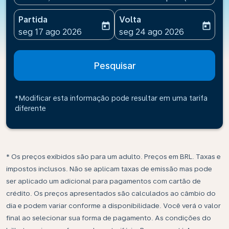
Partida
Volta
today
today
fc-booking-departure-date-aria-label
fc-booking-return-date-ari
seg 17 ago 2026
seg 24 ago 2026
Pesquisar
*Modificar esta informação pode resultar em uma tarifa
diferente
* Os preços exibidos são para um adulto. Preços em BRL. Taxas e
impostos inclusos. Não se aplicam taxas de emissão mas pode
ser aplicado um adicional para pagamentos com cartão de
crédito. Os preços apresentados são calculados ao câmbio do
dia e podem variar conforme a disponibilidade. Você verá o valor
final ao selecionar sua forma de pagamento. As condições do