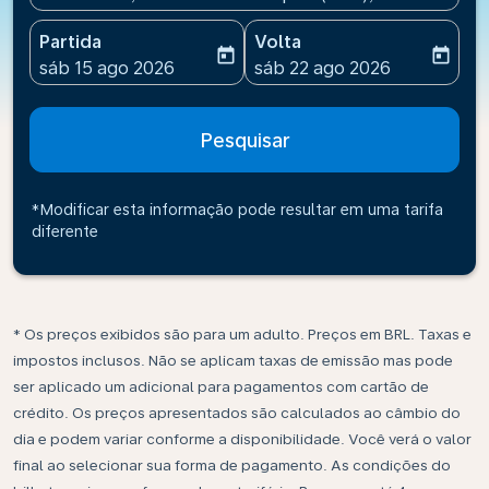
Partida
Volta
today
today
fc-booking-departure-date-aria-label
fc-booking-return-date-ari
sáb 15 ago 2026
sáb 22 ago 2026
Pesquisar
*Modificar esta informação pode resultar em uma tarifa
diferente
* Os preços exibidos são para um adulto. Preços em BRL. Taxas e
impostos inclusos. Não se aplicam taxas de emissão mas pode
ser aplicado um adicional para pagamentos com cartão de
crédito. Os preços apresentados são calculados ao câmbio do
dia e podem variar conforme a disponibilidade. Você verá o valor
final ao selecionar sua forma de pagamento. As condições do