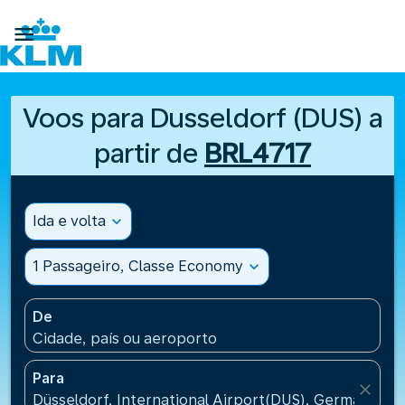

Voos para Dusseldorf (DUS) a
partir de
BRL4717
Ida e volta
expand_more
1 Passageiro, Classe Economy
expand_more
De
Cidade, país ou aeroporto
Para
close
Düsseldorf, International Airport(DUS), Germany