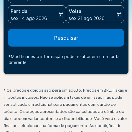
Partida
Volta
today
today
fc-booking-departure-date-aria-label
fc-booking-return-date-ari
sex 14 ago 2026
sex 21 ago 2026
Pesquisar
*Modificar esta informação pode resultar em uma tarifa
diferente
* Os preços exibidos são para um adulto. Preços em BRL. Taxas e
impostos inclusos. Não se aplicam taxas de emissão mas pode
ser aplicado um adicional para pagamentos com cartão de
crédito. Os preços apresentados são calculados ao câmbio do
dia e podem variar conforme a disponibilidade. Você verá o valor
final ao selecionar sua forma de pagamento. As condições do