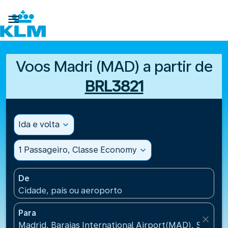

Voos Madri (MAD) a partir de
BRL3821
Ida e volta
expand_more
1 Passageiro, Classe Economy
expand_more
De
Cidade, país ou aeroporto
Para
close
Madrid, Barajas International Airport(MAD), Spain