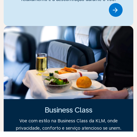
Link
Business Class
Voe com estilo na Business Class da KLM, onde
privacidade, conforto e serviço atencioso se unem.
Desfrute de alimentos e bebidas de alta qualidade,