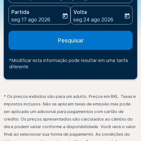
Partida
Volta
today
today
fc-booking-departure-date-aria-label
fc-booking-return-date-ari
seg 17 ago 2026
seg 24 ago 2026
Pesquisar
*Modificar esta informação pode resultar em uma tarifa
diferente
* Os preços exibidos são para um adulto. Preços em BRL. Taxas e
impostos inclusos. Não se aplicam taxas de emissão mas pode
ser aplicado um adicional para pagamentos com cartão de
crédito. Os preços apresentados são calculados ao câmbio do
dia e podem variar conforme a disponibilidade. Você verá o valor
final ao selecionar sua forma de pagamento. As condições do