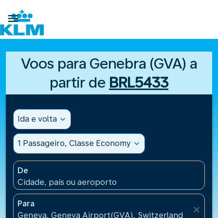

Voos para Genebra (GVA) a
partir de
BRL5433
Ida e volta
expand_more
1 Passageiro, Classe Economy
expand_more
De
Cidade, país ou aeroporto
Para
close
Geneva, Geneva Airport(GVA), Switzerland