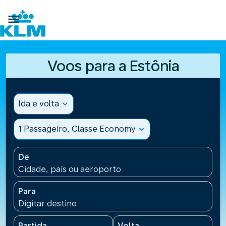

Voos para a Estônia
Ida e volta
expand_more
1 Passageiro, Classe Economy
expand_more
De
Cidade, país ou aeroporto
Para
Digitar destino
Partida
Volta