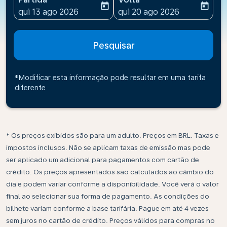
today
today
fc-booking-departure-date-aria-label
fc-booking-return-date-ari
qui 13 ago 2026
qui 20 ago 2026
Pesquisar
*Modificar esta informação pode resultar em uma tarifa
diferente
* Os preços exibidos são para um adulto. Preços em BRL. Taxas e
impostos inclusos. Não se aplicam taxas de emissão mas pode
ser aplicado um adicional para pagamentos com cartão de
crédito. Os preços apresentados são calculados ao câmbio do
dia e podem variar conforme a disponibilidade. Você verá o valor
final ao selecionar sua forma de pagamento. As condições do
bilhete variam conforme a base tarifária. Pague em até 4 vezes
sem juros no cartão de crédito. Preços válidos para compras no