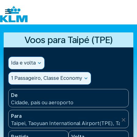

Voos para Taipé (TPE)
Ida e volta
expand_more
1 Passageiro, Classe Economy
expand_more
De
Cidade, país ou aeroporto
Para
close
Taipei, Taoyuan International Airport(TPE), Taiwan, 
Partida
Volta