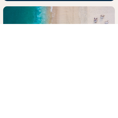
Explore o Guia de Viagem da KLM
Está planejando sua próxima aventura? O Guia de
Viagem da KLM está aqui para inspirar e informar,
com dicas e recomendações de especialistas para
destinos em todo o mundo. Descubra atrações
imperdíveis, restaurantes locais e joias escondidas,