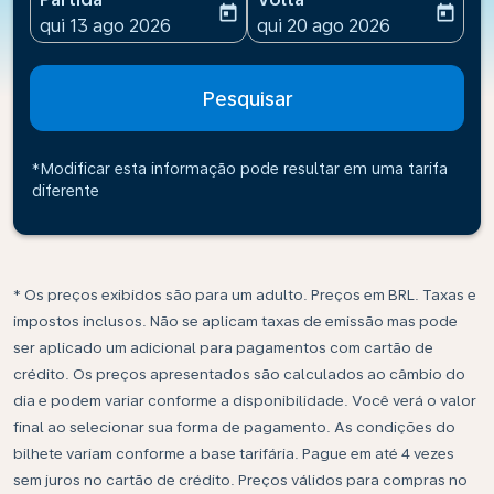
today
today
fc-booking-departure-date-aria-label
fc-booking-return-date-ari
qui 13 ago 2026
qui 20 ago 2026
Pesquisar
*Modificar esta informação pode resultar em uma tarifa
diferente
* Os preços exibidos são para um adulto. Preços em BRL. Taxas e
impostos inclusos. Não se aplicam taxas de emissão mas pode
ser aplicado um adicional para pagamentos com cartão de
crédito. Os preços apresentados são calculados ao câmbio do
dia e podem variar conforme a disponibilidade. Você verá o valor
final ao selecionar sua forma de pagamento. As condições do
bilhete variam conforme a base tarifária. Pague em até 4 vezes
sem juros no cartão de crédito. Preços válidos para compras no