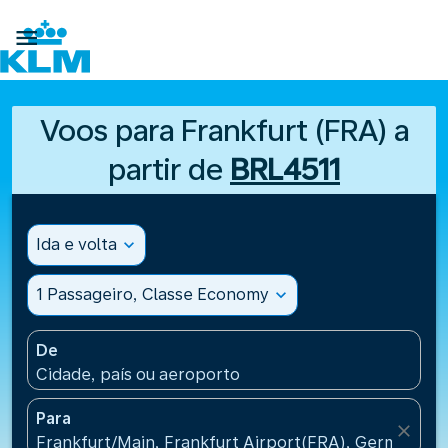

Voos para Frankfurt (FRA) a
partir de
BRL4511
Ida e volta
expand_more
1 Passageiro, Classe Economy
expand_more
De
Cidade, país ou aeroporto
Para
close
Frankfurt/Main, Frankfurt Airport(FRA), Germany