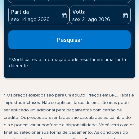
Partida
Volta
today
today
fc-booking-departure-date-aria-label
fc-booking-return-date-ari
sex 14 ago 2026
sex 21 ago 2026
Pesquisar
*Modificar esta informação pode resultar em uma tarifa
diferente
* Os preços exibidos são para um adulto. Preços em BRL. Taxas e
impostos inclusos. Não se aplicam taxas de emissão mas pode
ser aplicado um adicional para pagamentos com cartão de
crédito. Os preços apresentados são calculados ao câmbio do
dia e podem variar conforme a disponibilidade. Você verá o valor
final ao selecionar sua forma de pagamento. As condições do