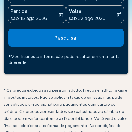
Partida
Volta
today
today
fc-booking-departure-date-aria-label
fc-booking-return-date-ari
sáb 15 ago 2026
sáb 22 ago 2026
Pesquisar
*Modificar esta informação pode resultar em uma tarifa
diferente
* Os preços exibidos são para um adulto. Preços em BRL. Taxas e
impostos inclusos. Não se aplicam taxas de emissão mas pode
ser aplicado um adicional para pagamentos com cartão de
crédito. Os preços apresentados são calculados ao câmbio do
dia e podem variar conforme a disponibilidade. Você verá o valor
final ao selecionar sua forma de pagamento. As condições do