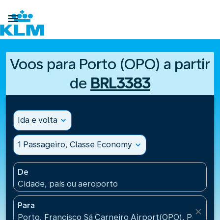

Voos para Porto (OPO) a partir
de
BRL3383
Ida e volta
expand_more
1 Passageiro, Classe Economy
expand_more
De
Cidade, país ou aeroporto
Para
close
Porto, Francisco Sá Carneiro Airport(OPO), Portugal