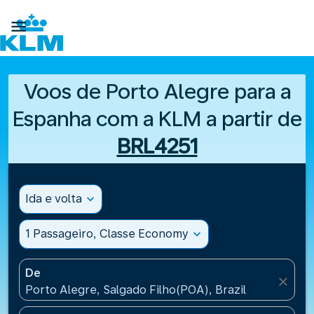

Voos de Porto Alegre para a
Espanha com a KLM a partir de
BRL4251
Ida e volta
expand_more
1 Passageiro, Classe Economy
expand_more
De
close
Porto Alegre, Salgado Filho(POA), Brazil