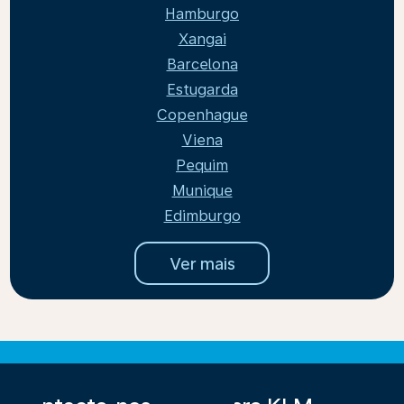
Hamburgo
Xangai
Barcelona
Estugarda
Copenhague
Viena
Pequim
Munique
Edimburgo
Ver mais