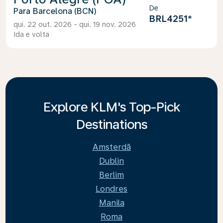
De
Barcelona (BCN)
BRL4251
*
qui. 22 out. 2026 - qui. 19 nov. 2026
Ida e volta
Explore KLM's Top-Pick
Destinations
Amsterdã
Dublin
Berlim
Londres
Manila
Roma