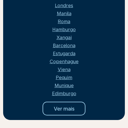
Londres
Manila
Roma
Hamburgo
Xangai
Barcelona
Estugarda
Copenhague
Viena
Pequim
Munique
Edimburgo
Ver mais