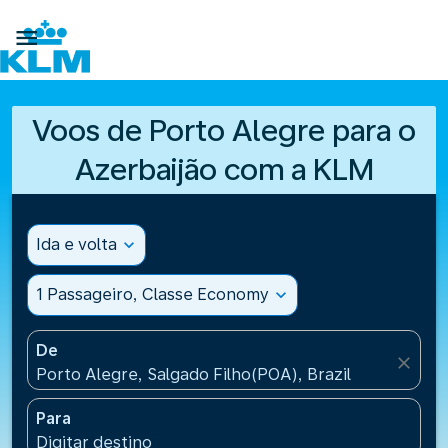

Voos de Porto Alegre para o
Azerbaijão com a KLM
Ida e volta
expand_more
1 Passageiro, Classe Economy
expand_more
De
close
Porto Alegre, Salgado Filho(POA), Brazil
Para
Digitar destino