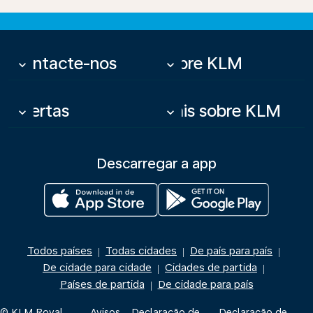
Contacte-nos
Sobre KLM
keyboard_arrow_down
keyboard_arrow_down
Ofertas
Mais sobre KLM
keyboard_arrow_down
keyboard_arrow_down
Descarregar a app
Todos países
Todas cidades
De país para país
|
|
|
De cidade para cidade
Cidades de partida
|
|
Países de partida
De cidade para país
|
© KLM Royal
Avisos
Declaração de
Declaração de