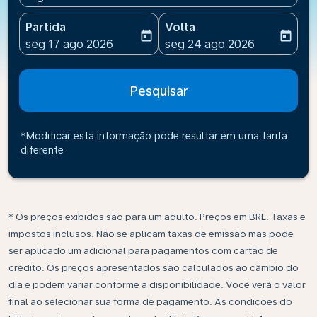
Partida
Volta
today
today
fc-booking-departure-date-aria-label
fc-booking-return-date-ari
seg 17 ago 2026
seg 24 ago 2026
Pesquisar
*Modificar esta informação pode resultar em uma tarifa
diferente
* Os preços exibidos são para um adulto. Preços em BRL. Taxas e
impostos inclusos. Não se aplicam taxas de emissão mas pode
ser aplicado um adicional para pagamentos com cartão de
crédito. Os preços apresentados são calculados ao câmbio do
dia e podem variar conforme a disponibilidade. Você verá o valor
final ao selecionar sua forma de pagamento. As condições do