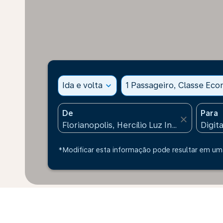
Ida e volta
expand_more
1 Passageiro, Classe Ec
De
Para
close
*Modificar esta informação pode resultar em uma