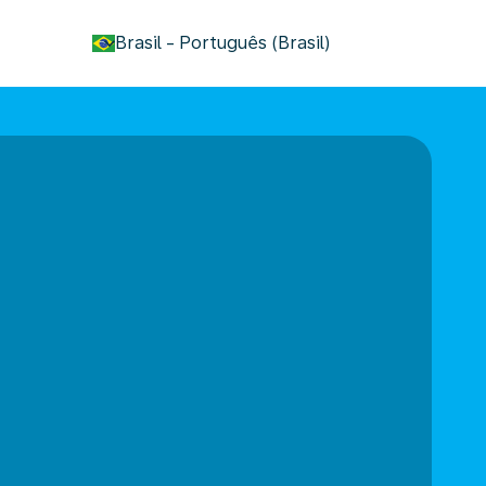
keyboard_arrow_down
Brasil
-
Português (Brasil)