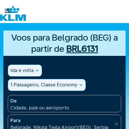

Voos para Belgrado (BEG) a
partir de
BRL6131
Ida e volta
expand_more
1 Passageiro, Classe Economy
expand_more
De
Cidade, país ou aeroporto
Para
close
Belgrade, Nikola Tesla Airport(BEG), Serbia