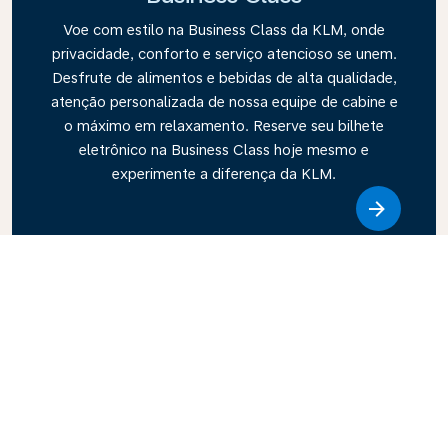
Voe com estilo na Business Class da KLM, onde
privacidade, conforto e serviço atencioso se unem.
Desfrute de alimentos e bebidas de alta qualidade,
atenção personalizada de nossa equipe de cabine e
o máximo em relaxamento. Reserve seu bilhete
eletrônico na Business Class hoje mesmo e
experimente a diferença da KLM.
Link