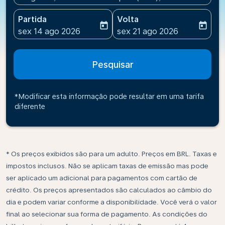
Partida
Volta
today
today
fc-booking-departure-date-aria-label
fc-booking-return-date-ari
sex 14 ago 2026
sex 21 ago 2026
Pesquisar
*Modificar esta informação pode resultar em uma tarifa
diferente
* Os preços exibidos são para um adulto. Preços em BRL. Taxas e
impostos inclusos. Não se aplicam taxas de emissão mas pode
ser aplicado um adicional para pagamentos com cartão de
crédito. Os preços apresentados são calculados ao câmbio do
dia e podem variar conforme a disponibilidade. Você verá o valor
final ao selecionar sua forma de pagamento. As condições do