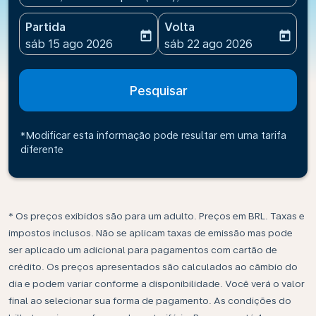
Partida
Volta
today
today
fc-booking-departure-date-aria-label
fc-booking-return-date-ari
sáb 15 ago 2026
sáb 22 ago 2026
Pesquisar
*Modificar esta informação pode resultar em uma tarifa
diferente
* Os preços exibidos são para um adulto. Preços em BRL. Taxas e
impostos inclusos. Não se aplicam taxas de emissão mas pode
ser aplicado um adicional para pagamentos com cartão de
crédito. Os preços apresentados são calculados ao câmbio do
dia e podem variar conforme a disponibilidade. Você verá o valor
final ao selecionar sua forma de pagamento. As condições do