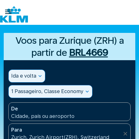

Voos para Zurique (ZRH) a
partir de
BRL4669
Ida e volta
expand_more
1 Passageiro, Classe Economy
expand_more
De
Cidade, país ou aeroporto
Para
close
Zurich, Zurich Airport(ZRH), Switzerland