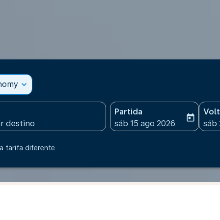
onomy
expand_more
Partida
Vol
today
fc-booking-departure-date
fc-b
sáb 15 ago 2026
sáb 
 tarifa diferente