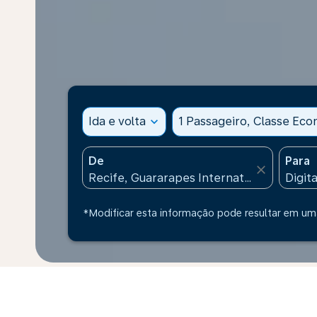
Ida e volta
expand_more
1 Passageiro, Classe Ec
De
Para
close
*Modificar esta informação pode resultar em uma