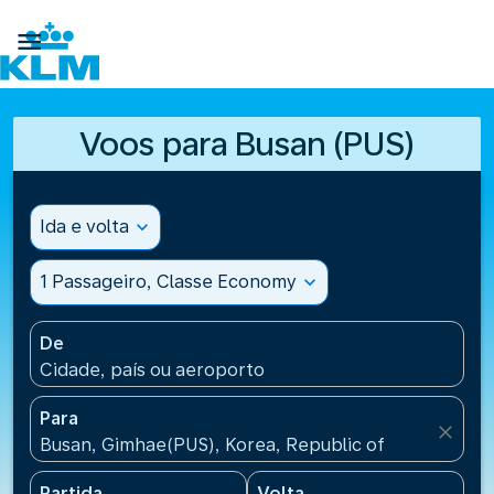

Voos para Busan (PUS)
Ida e volta
expand_more
1 Passageiro, Classe Economy
expand_more
De
Cidade, país ou aeroporto
Para
close
Busan, Gimhae(PUS), Korea, Republic of
Partida
Volta