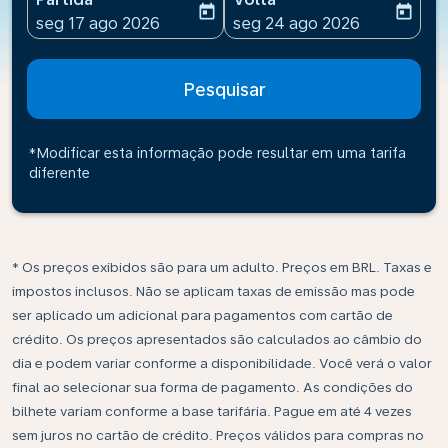
today
today
fc-booking-departure-date-aria-label
fc-booking-return-date-ari
seg 17 ago 2026
seg 24 ago 2026
Pesquisar
*Modificar esta informação pode resultar em uma tarifa
diferente
* Os preços exibidos são para um adulto. Preços em BRL. Taxas e
impostos inclusos. Não se aplicam taxas de emissão mas pode
ser aplicado um adicional para pagamentos com cartão de
crédito. Os preços apresentados são calculados ao câmbio do
dia e podem variar conforme a disponibilidade. Você verá o valor
final ao selecionar sua forma de pagamento. As condições do
bilhete variam conforme a base tarifária. Pague em até 4 vezes
sem juros no cartão de crédito. Preços válidos para compras no