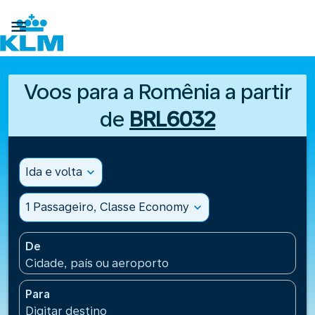

Voos para a Romênia a partir
de
BRL6032
Ida e volta
expand_more
1 Passageiro, Classe Economy
expand_more
De
Cidade, país ou aeroporto
Para
Digitar destino