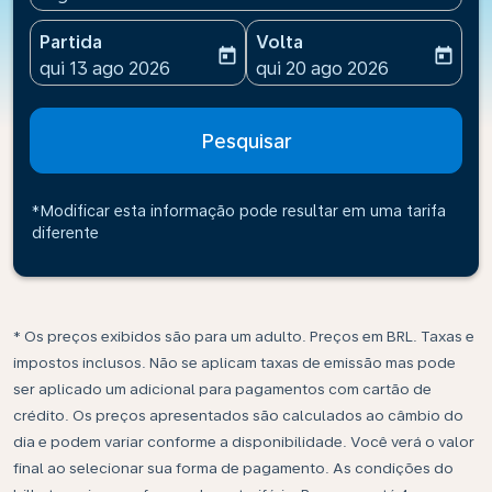
Partida
Volta
today
today
fc-booking-departure-date-aria-label
fc-booking-return-date-ari
qui 13 ago 2026
qui 20 ago 2026
Pesquisar
*Modificar esta informação pode resultar em uma tarifa
diferente
* Os preços exibidos são para um adulto. Preços em BRL. Taxas e
impostos inclusos. Não se aplicam taxas de emissão mas pode
ser aplicado um adicional para pagamentos com cartão de
crédito. Os preços apresentados são calculados ao câmbio do
dia e podem variar conforme a disponibilidade. Você verá o valor
final ao selecionar sua forma de pagamento. As condições do