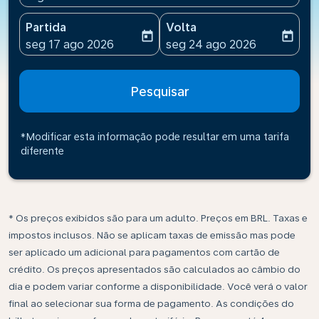
Partida
Volta
today
today
fc-booking-departure-date-aria-label
fc-booking-return-date-ari
seg 17 ago 2026
seg 24 ago 2026
Pesquisar
*Modificar esta informação pode resultar em uma tarifa
diferente
* Os preços exibidos são para um adulto. Preços em BRL. Taxas e
impostos inclusos. Não se aplicam taxas de emissão mas pode
ser aplicado um adicional para pagamentos com cartão de
crédito. Os preços apresentados são calculados ao câmbio do
dia e podem variar conforme a disponibilidade. Você verá o valor
final ao selecionar sua forma de pagamento. As condições do