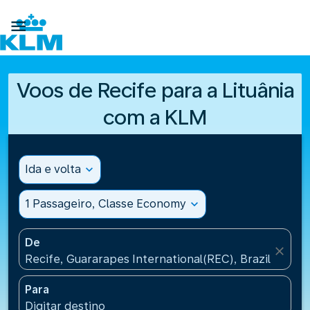

Voos de Recife para a Lituânia
com a KLM
Ida e volta
expand_more
1 Passageiro, Classe Economy
expand_more
De
close
Recife, Guararapes International(REC), Brazil
Para
Digitar destino