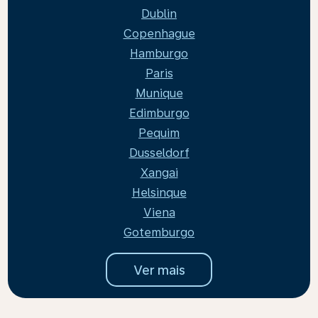
Dublin
Copenhague
Hamburgo
Paris
Munique
Edimburgo
Pequim
Dusseldorf
Xangai
Helsinque
Viena
Gotemburgo
Ver mais