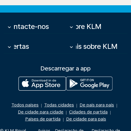
Contacte-nos
Sobre KLM
keyboard_arrow_down
keyboard_arrow_down
Ofertas
Mais sobre KLM
keyboard_arrow_down
keyboard_arrow_down
Descarregar a app
Todos países
Todas cidades
De país para país
|
|
|
De cidade para cidade
Cidades de partida
|
|
Países de partida
De cidade para país
|
© KLM Royal
Avisos
Declaração de
Declaração de