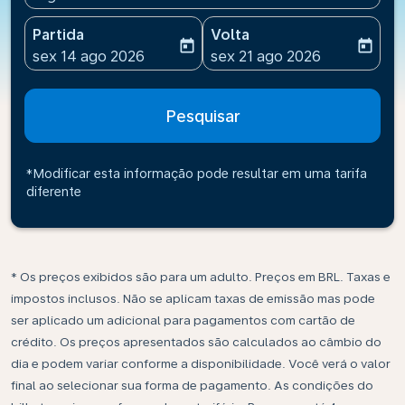
Partida
Volta
today
today
fc-booking-departure-date-aria-label
fc-booking-return-date-ari
sex 14 ago 2026
sex 21 ago 2026
Pesquisar
*Modificar esta informação pode resultar em uma tarifa
diferente
* Os preços exibidos são para um adulto. Preços em BRL. Taxas e
impostos inclusos. Não se aplicam taxas de emissão mas pode
ser aplicado um adicional para pagamentos com cartão de
crédito. Os preços apresentados são calculados ao câmbio do
dia e podem variar conforme a disponibilidade. Você verá o valor
final ao selecionar sua forma de pagamento. As condições do