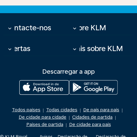
Contacte-nos
Sobre KLM
keyboard_arrow_down
keyboard_arrow_down
Ofertas
Mais sobre KLM
keyboard_arrow_down
keyboard_arrow_down
Descarregar a app
Todos países
Todas cidades
De país para país
|
|
|
De cidade para cidade
Cidades de partida
|
|
Países de partida
De cidade para país
|
© KLM Royal
Avisos
Declaração de
Declaração de