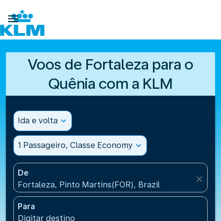

Voos de Fortaleza para o
Quênia com a KLM
Ida e volta
expand_more
1 Passageiro, Classe Economy
expand_more
De
close
Fortaleza, Pinto Martins(FOR), Brazil
Para
Digitar destino