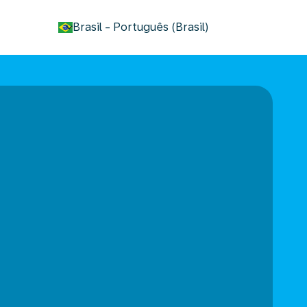
keyboard_arrow_down
Brasil
-
Português (Brasil)