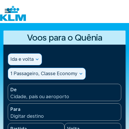

Voos para o Quênia
Ida e volta
expand_more
1 Passageiro, Classe Economy
expand_more
De
Cidade, país ou aeroporto
Para
Digitar destino
Partida
Volta