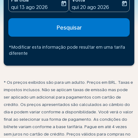
today
today
fc-booking-departure-date-aria-label
fc-booking-return-date-ari
qui 13 ago 2026
qui 20 ago 2026
Pesquisar
*Modificar esta informação pode resultar em uma tarifa
diferente
* Os preços exibidos são para um adulto. Preços em BRL. Taxas e
impostos inclusos. Não se aplicam taxas de emissão mas pode
ser aplicado um adicional para pagamentos com cartão de
crédito. Os preços apresentados são calculados ao câmbio do
dia e podem variar conforme a disponibilidade. Você verá o valor
final ao selecionar sua forma de pagamento. As condições do
bilhete variam conforme a base tarifária. Pague em até 4 vezes
sem juros no cartão de crédito. Preços válidos para compras no