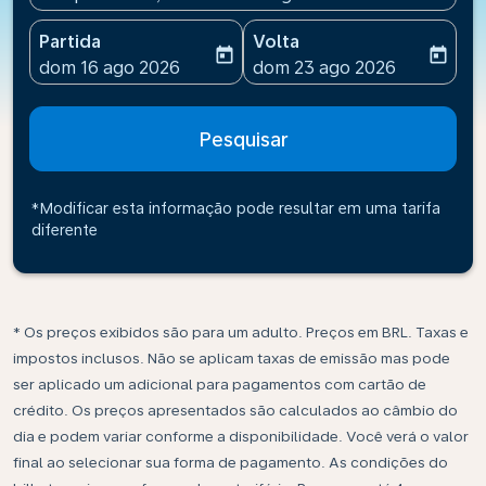
Partida
Volta
today
today
fc-booking-departure-date-aria-label
fc-booking-return-date-ari
dom 16 ago 2026
dom 23 ago 2026
Pesquisar
*Modificar esta informação pode resultar em uma tarifa
diferente
* Os preços exibidos são para um adulto. Preços em BRL. Taxas e
impostos inclusos. Não se aplicam taxas de emissão mas pode
ser aplicado um adicional para pagamentos com cartão de
crédito. Os preços apresentados são calculados ao câmbio do
dia e podem variar conforme a disponibilidade. Você verá o valor
final ao selecionar sua forma de pagamento. As condições do