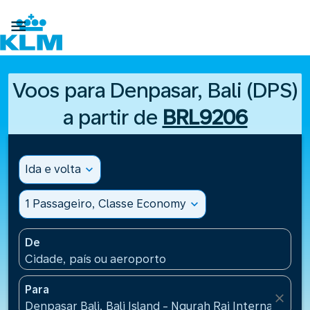

Voos para Denpasar, Bali (DPS)
a partir de
BRL9206
Ida e volta
expand_more
1 Passageiro, Classe Economy
expand_more
De
Cidade, país ou aeroporto
Para
close
Denpasar Bali, Bali Island - Ngurah Rai International