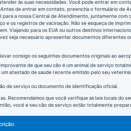
 atender às suas necessidades. Você pode entrar em cont
Antes de entrar em contato, preencha o formulário de An
il para a nossa Central de Atendimento, juntamente com
iço e os registros de vacinação. Não se esqueça de imprimi
em. Viajando para os EUA ou outros destinos internaciona
lvez seja necessário apresentar documentos diferentes ou
e levar consigo os seguintes documentos originais ao aero
omprovante de que seu cão é um animal de serviço totalm
: um atestado de saúde recente emitido pelo seu veterin
ão de serviço ou documento de identificação oficial.
ras. Recomendamos que você verifique as leis locais do s
ntão, você e seu cão de serviço estão totalmente prepar
crição