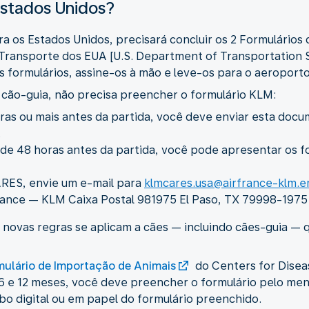
Estados Unidos?
ra os Estados Unidos, precisará concluir os 2 Formulário
ransporte dos EUA [U.S. Department of Transportation S
 formulários, assine-os à mão e leve-os para o aeroporto
 cão-guia, não precisa preencher o formulário KLM:
ras ou mais antes da partida, você deve enviar esta do
.
e 48 horas antes da partida, você pode apresentar os fo
ARES, envie um e-mail para
klmcares.usa@airfrance-klm.e
France — KLM Caixa Postal 981975 El Paso, TX 79998-197
, novas regras se aplicam a cães — incluindo cães-guia — 
mulário de Importação de Animais
do Centers for Disea
 6 e 12 meses, você deve preencher o formulário pelo meno
bo digital ou em papel do formulário preenchido.