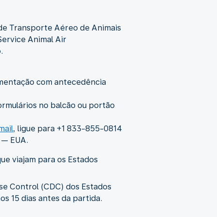
s de Transporte Aéreo de Animais
ervice Animal Air
.
cumentação com antecedência
rmulários no balcão ou portão
mail
, ligue para +1 833-855-0814
5 — EUA.
que viajam para os Estados
se Control (CDC) dos Estados
s 15 dias antes da partida.