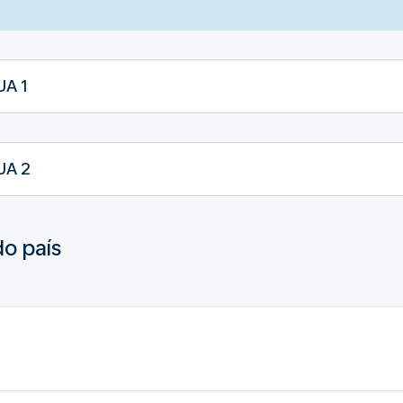
UA 1
UA 2
do país