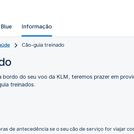
 Blue
Informação
saúde
Cão-guia treinado
ado
 a bordo do seu voo da KLM, teremos prazer em provi
uia treinados.
as de antecedência se o seu cão de serviço for viajar co