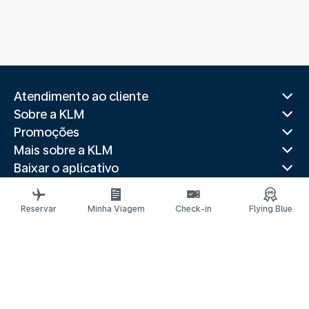
Atendimento ao cliente
Sobre a KLM
Promoções
Mais sobre a KLM
Baixar o aplicativo
Sites relacionados
Guias de viagem
Reservar
Minha Viagem
Check-in
Flying Blue
Destinos populares
Países populares
Itinerários mais procurados