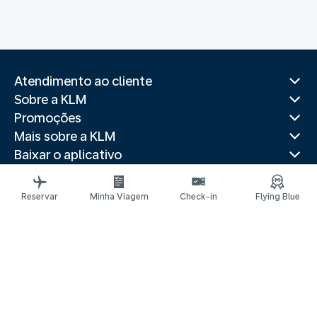
Atendimento ao cliente
Sobre a KLM
Promoções
Mais sobre a KLM
Baixar o aplicativo
Sites relacionados
Guias de viagem
Reservar
Minha Viagem
Check-in
Flying Blue
Destinos populares
Países populares
Itinerários mais procurados
Avisos legais
Declaração de privacidade