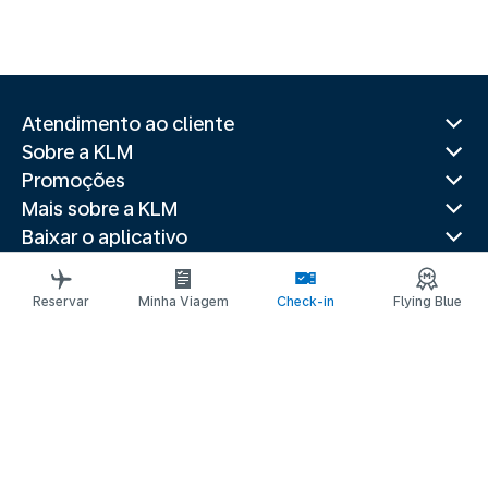
Atendimento ao cliente
Sobre a KLM
Promoções
Mais sobre a KLM
Baixar o aplicativo
Sites relacionados
Guias de viagem
Reservar
Minha Viagem
Check-in
Flying Blue
Destinos populares
Países populares
Itinerários mais procurados
Avisos legais
Declaração de privacidade