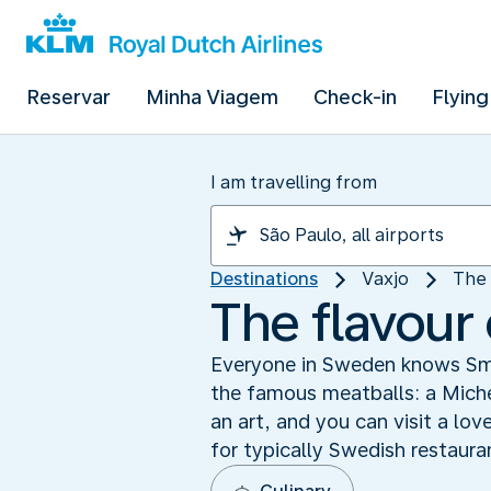
Reservar
Minha Viagem
Check-in
Flying
I am travelling from
Destinations
Vaxjo
The 
The flavour
Everyone in Sweden knows Smål
the famous meatballs: a Michel
an art, and you can visit a lo
for typically Swedish restauran