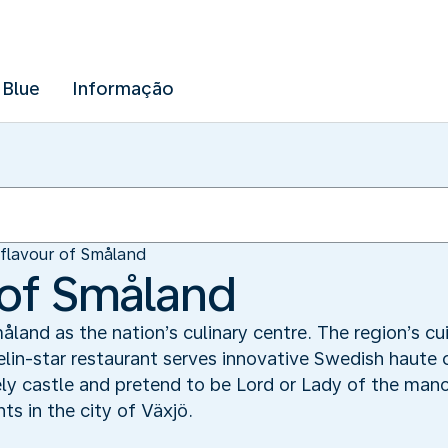
 Blue
Informação
flavour of Småland
 of Småland
and as the nation’s culinary centre. The region’s c
in-star restaurant serves innovative Swedish haute c
vely castle and pretend to be Lord or Lady of the man
ts in the city of Växjö.