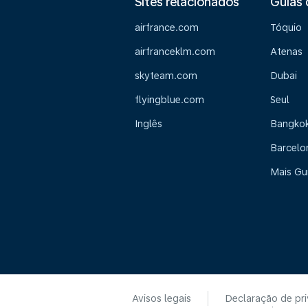
Sites relacionados
Guias 
airfrance.com
Tóquio
airfranceklm.com
Atenas
skyteam.com
Dubai
flyingblue.com
Seul
Inglês
Bangko
Barcelo
Mais Gu
Avisos legais
Declaração de pr