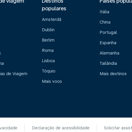
de viagem
Destinos
Países popul
populares
Itália
Amsterdã
China
Dublin
Portugal
Berlim
Espanha
Roma
k
Alemanha
Lisboa
na
Tailândia
Tóquio
ias de Viagem
Mais destinos
Mais voos
ivacidade
Declaração de acessibilidade
Solicitar assis