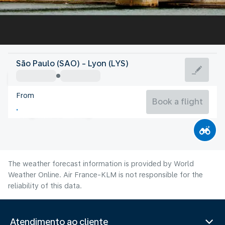
France
São Paulo (SAO) - Lyon (LYS)
Lyon
From
21°C
France
Book a flight
Flight time
Aug
The weather forecast information is provided by World
Weather Online. Air France-KLM is not responsible for the
reliability of this data.
Atendimento ao cliente