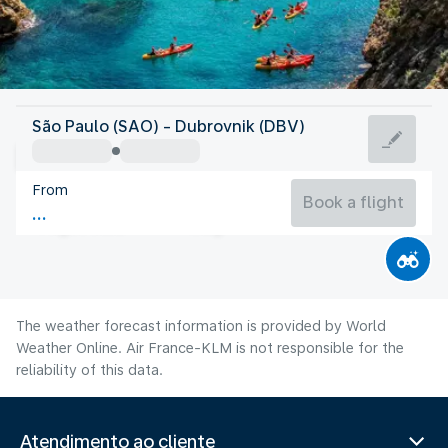
Croatia
São Paulo (SAO) - Dubrovnik (DBV)
Dubrovnik
From
26°C
Croatia
Book a flight
Flight time
Aug
The weather forecast information is provided by World
Weather Online. Air France-KLM is not responsible for the
reliability of this data.
Atendimento ao cliente