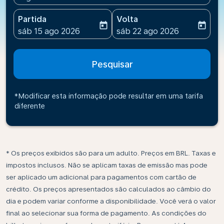
Partida
Volta
today
today
fc-booking-departure-date-aria-label
fc-booking-return-date-ari
sáb 15 ago 2026
sáb 22 ago 2026
Pesquisar
*Modificar esta informação pode resultar em uma tarifa
diferente
* Os preços exibidos são para um adulto. Preços em BRL. Taxas e
impostos inclusos. Não se aplicam taxas de emissão mas pode
ser aplicado um adicional para pagamentos com cartão de
crédito. Os preços apresentados são calculados ao câmbio do
dia e podem variar conforme a disponibilidade. Você verá o valor
final ao selecionar sua forma de pagamento. As condições do