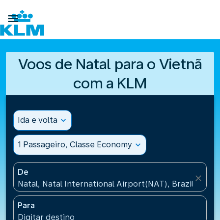

Voos de Natal para o Vietnã
com a KLM
Ida e volta
expand_more
1 Passageiro, Classe Economy
expand_more
De
close
Natal, Natal International Airport(NAT), Brazil
Para
Digitar destino