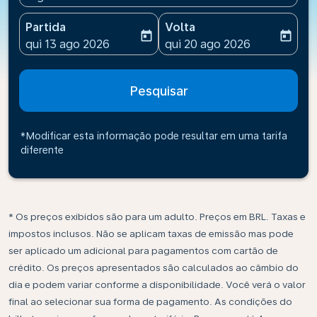
Partida
Volta
today
today
fc-booking-departure-date-aria-label
fc-booking-return-date-ari
qui 13 ago 2026
qui 20 ago 2026
Pesquisar
*Modificar esta informação pode resultar em uma tarifa
diferente
* Os preços exibidos são para um adulto. Preços em BRL. Taxas e
impostos inclusos. Não se aplicam taxas de emissão mas pode
ser aplicado um adicional para pagamentos com cartão de
crédito. Os preços apresentados são calculados ao câmbio do
dia e podem variar conforme a disponibilidade. Você verá o valor
final ao selecionar sua forma de pagamento. As condições do