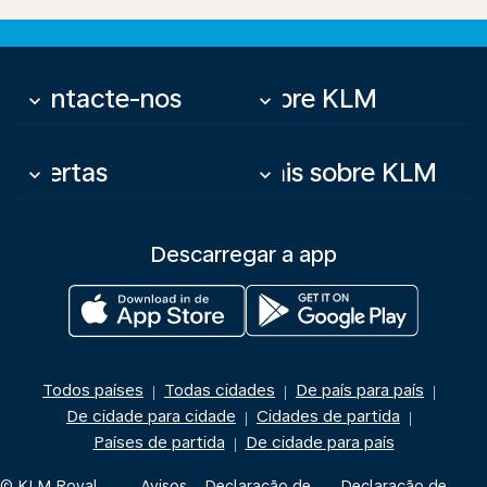
Contacte-nos
Sobre KLM
keyboard_arrow_down
keyboard_arrow_down
Ofertas
Mais sobre KLM
keyboard_arrow_down
keyboard_arrow_down
Descarregar a app
Todos países
Todas cidades
De país para país
|
|
|
De cidade para cidade
Cidades de partida
|
|
Países de partida
De cidade para país
|
© KLM Royal
Avisos
Declaração de
Declaração de