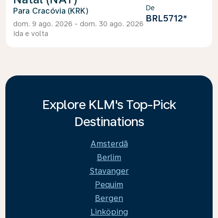
De
Cracóvia (KRK)
BRL5712
*
dom. 9 ago. 2026 - dom. 30 ago. 2026
Ida e volta
Explore KLM's Top-Pick
Destinations
Amsterdã
Berlim
Stavanger
Pequim
Bergen
Linköping