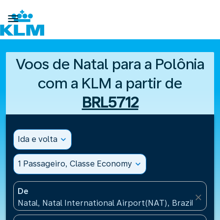

Voos de Natal para a Polônia
com a KLM a partir de
BRL5712
Ida e volta
expand_more
1 Passageiro, Classe Economy
expand_more
De
close
Natal, Natal International Airport(NAT), Brazil