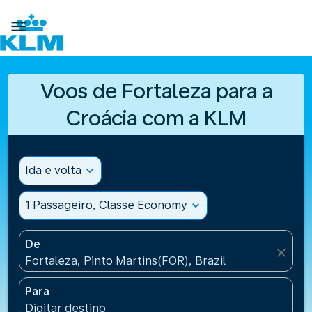

Voos de Fortaleza para a
Croácia com a KLM
Ida e volta
expand_more
1 Passageiro, Classe Economy
expand_more
De
close
Fortaleza, Pinto Martins(FOR), Brazil
Para
Digitar destino