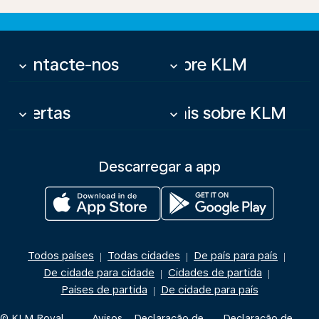
Contacte-nos
Sobre KLM
keyboard_arrow_down
keyboard_arrow_down
Ofertas
Mais sobre KLM
keyboard_arrow_down
keyboard_arrow_down
Descarregar a app
Todos países
Todas cidades
De país para país
|
|
|
De cidade para cidade
Cidades de partida
|
|
Países de partida
De cidade para país
|
© KLM Royal
Avisos
Declaração de
Declaração de