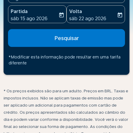
Partida
Volta
today
today
fc-booking-departure-date-aria-label
fc-booking-return-date-ari
sáb 15 ago 2026
sáb 22 ago 2026
Pesquisar
*Modificar esta informação pode resultar em uma tarifa
diferente
* Os preços exibidos são para um adulto. Preços em BRL. Taxas e
impostos inclusos. Não se aplicam taxas de emissão mas pode
ser aplicado um adicional para pagamentos com cartão de
crédito. Os preços apresentados são calculados ao câmbio do
dia e podem variar conforme a disponibilidade. Você verá o valor
final ao selecionar sua forma de pagamento. As condições do