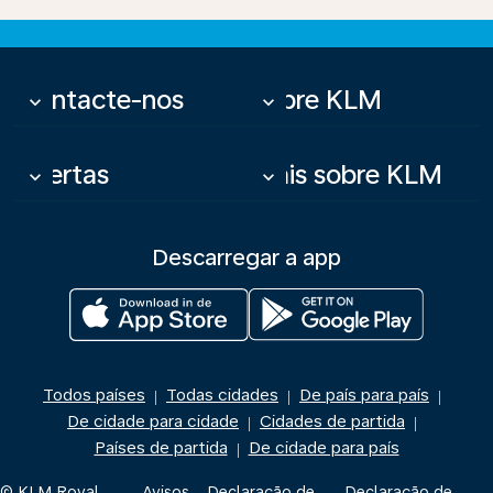
Contacte-nos
Sobre KLM
keyboard_arrow_down
keyboard_arrow_down
Ofertas
Mais sobre KLM
keyboard_arrow_down
keyboard_arrow_down
Descarregar a app
Todos países
Todas cidades
De país para país
|
|
|
De cidade para cidade
Cidades de partida
|
|
Países de partida
De cidade para país
|
© KLM Royal
Avisos
Declaração de
Declaração de