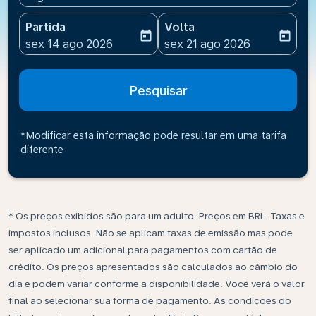
Partida
Volta
today
today
fc-booking-departure-date-aria-label
fc-booking-return-date-ari
sex 14 ago 2026
sex 21 ago 2026
Pesquisar
*Modificar esta informação pode resultar em uma tarifa
diferente
* Os preços exibidos são para um adulto. Preços em BRL. Taxas e
impostos inclusos. Não se aplicam taxas de emissão mas pode
ser aplicado um adicional para pagamentos com cartão de
crédito. Os preços apresentados são calculados ao câmbio do
dia e podem variar conforme a disponibilidade. Você verá o valor
final ao selecionar sua forma de pagamento. As condições do