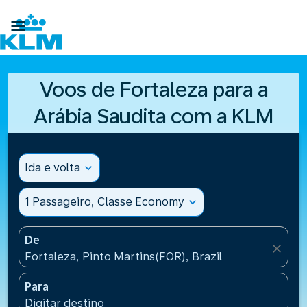

Voos de Fortaleza para a
Arábia Saudita com a KLM
Ida e volta
expand_more
1 Passageiro, Classe Economy
expand_more
De
close
Fortaleza, Pinto Martins(FOR), Brazil
Para
Digitar destino