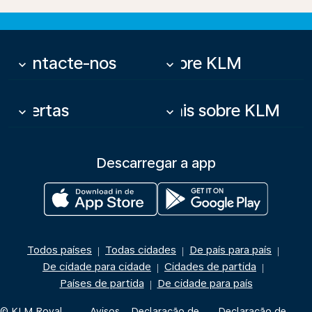
Contacte-nos
Sobre KLM
keyboard_arrow_down
keyboard_arrow_down
Ofertas
Mais sobre KLM
keyboard_arrow_down
keyboard_arrow_down
Descarregar a app
Todos países
Todas cidades
De país para país
|
|
|
De cidade para cidade
Cidades de partida
|
|
Países de partida
De cidade para país
|
© KLM Royal
Avisos
Declaração de
Declaração de