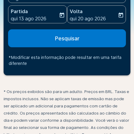
Partida
Volta
today
today
fc-booking-departure-date-aria-label
fc-booking-return-date-ari
qui 13 ago 2026
qui 20 ago 2026
Pesquisar
*Modificar esta informação pode resultar em uma tarifa
diferente
* Os preços exibidos são para um adulto. Preços em BRL. Taxas e
impostos inclusos. Não se aplicam taxas de emissão mas pode
ser aplicado um adicional para pagamentos com cartão de
crédito. Os preços apresentados são calculados ao câmbio do
dia e podem variar conforme a disponibilidade. Você verá o valor
final ao selecionar sua forma de pagamento. As condições do