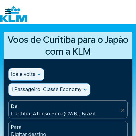

Voos de Curitiba para o Japão
com a KLM
Ida e volta
expand_more
1 Passageiro, Classe Economy
expand_more
De
close
Curitiba, Afonso Pena(CWB), Brazil
Para
Digitar destino