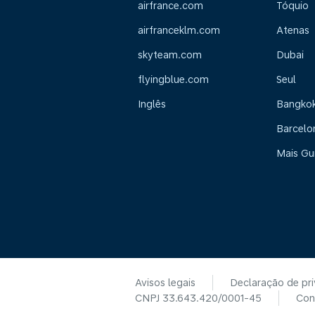
airfrance.com
Tóquio
airfranceklm.com
Atenas
skyteam.com
Dubai
flyingblue.com
Seul
Inglês
Bangko
Barcelo
Mais Gu
Avisos legais
Declaração de pr
CNPJ 33.643.420/0001-45
Con