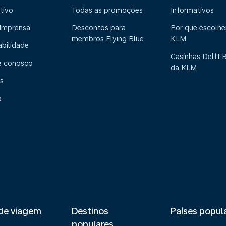
tivo
Todas as promoções
Informativos
 Imprensa
Descontos para
Por que escolhe
membros Flying Blue
KLM
abilidade
Casinhas Delft 
e conosco
da KLM
s
s
de viagem
Destinos
Países popul
populares