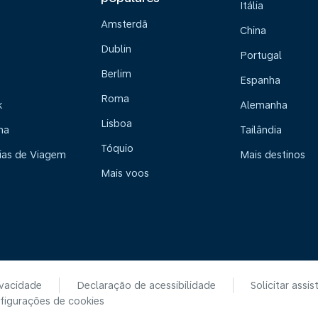
Itália
Amsterdã
China
Dublin
Portugal
Berlim
Espanha
Roma
k
Alemanha
Lisboa
na
Tailândia
Tóquio
ias de Viagem
Mais destinos
Mais voos
ivacidade
Declaração de acessibilidade
Solicitar assis
figurações de cookies