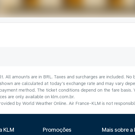
lt. All amounts are in BRL. Taxes and surcharges are included. No b
shown are calculated at today's exchange rate and may vary dependi
payment method.​ The ticket conditions depend on the fare basis. 
ices are only available on klm.com.br.
ovided by World Weather Online. Air France-KLM is not responsible f
 a KLM
Promoções
Mais sobre a