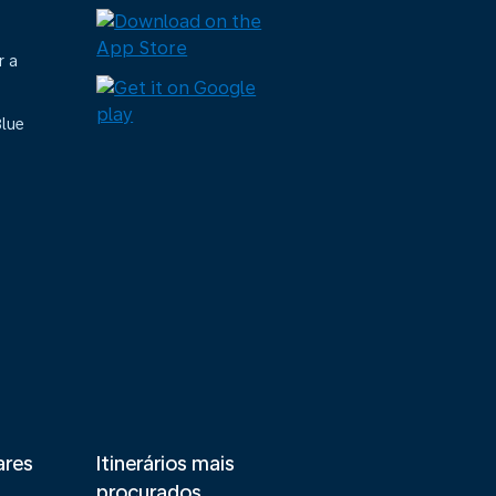
r a
Blue
ares
Itinerários mais
procurados