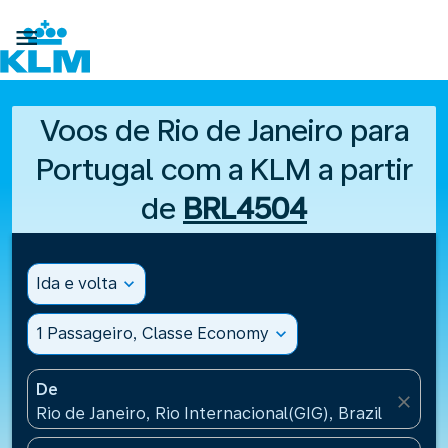

Voos de Rio de Janeiro para
Portugal com a KLM a partir
de
BRL4504
Ida e volta
expand_more
1 Passageiro, Classe Economy
expand_more
De
close
Rio de Janeiro, Rio Internacional(GIG), Brazil