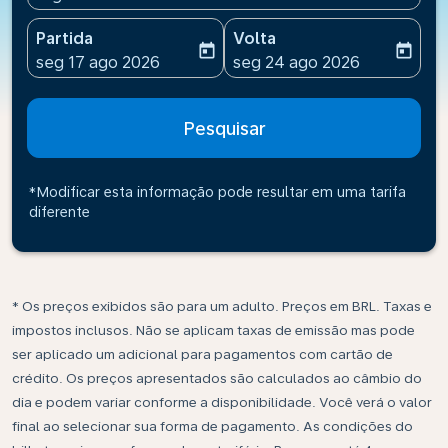
Partida
Volta
today
today
fc-booking-departure-date-aria-label
fc-booking-return-date-ari
seg 17 ago 2026
seg 24 ago 2026
Pesquisar
*Modificar esta informação pode resultar em uma tarifa
diferente
* Os preços exibidos são para um adulto. Preços em BRL. Taxas e
impostos inclusos. Não se aplicam taxas de emissão mas pode
ser aplicado um adicional para pagamentos com cartão de
crédito. Os preços apresentados são calculados ao câmbio do
dia e podem variar conforme a disponibilidade. Você verá o valor
final ao selecionar sua forma de pagamento. As condições do