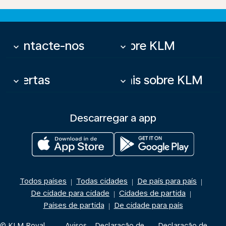
Contacte-nos
Sobre KLM
keyboard_arrow_down
keyboard_arrow_down
Ofertas
Mais sobre KLM
keyboard_arrow_down
keyboard_arrow_down
Descarregar a app
Todos países
Todas cidades
De país para país
|
|
|
De cidade para cidade
Cidades de partida
|
|
Países de partida
De cidade para país
|
© KLM Royal
Avisos
Declaração de
Declaração de