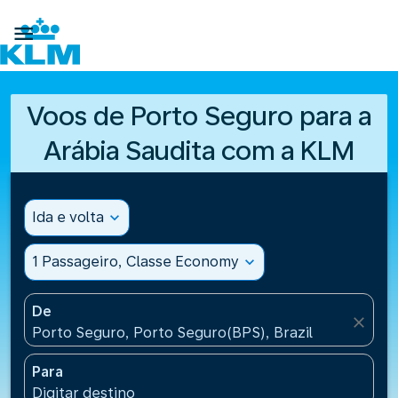

Voos de Porto Seguro para a
Arábia Saudita com a KLM
Ida e volta
expand_more
1 Passageiro, Classe Economy
expand_more
De
close
Porto Seguro, Porto Seguro(BPS), Brazil
Para
Digitar destino