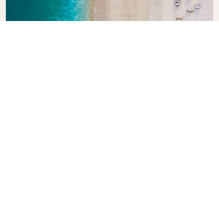
Explore o Guia de Viagem da KLM
Está planejando sua próxima aventura? O Guia de
Viagem da KLM está aqui para inspirar e informar,
com dicas e recomendações de especialistas para
destinos em todo o mundo. Descubra atrações
imperdíveis, restaurantes locais e joias escondidas,
facilitando a criação de experiências de viagem
inesquecíveis. Deixe a KLM ajudá-lo a explorar o
mundo com confiança.