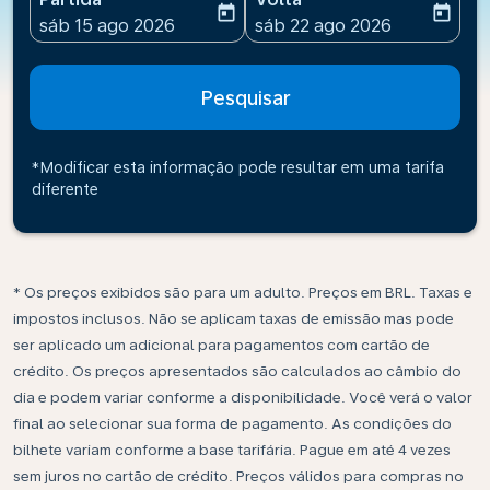
today
today
fc-booking-departure-date-aria-label
fc-booking-return-date-ari
sáb 15 ago 2026
sáb 22 ago 2026
Pesquisar
*Modificar esta informação pode resultar em uma tarifa
diferente
* Os preços exibidos são para um adulto. Preços em BRL. Taxas e
impostos inclusos. Não se aplicam taxas de emissão mas pode
ser aplicado um adicional para pagamentos com cartão de
crédito. Os preços apresentados são calculados ao câmbio do
dia e podem variar conforme a disponibilidade. Você verá o valor
final ao selecionar sua forma de pagamento. As condições do
bilhete variam conforme a base tarifária. Pague em até 4 vezes
sem juros no cartão de crédito. Preços válidos para compras no