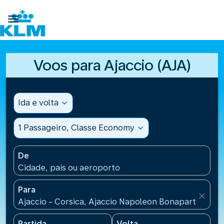

Voos para Ajaccio (AJA)
Ida e volta
expand_more
1 Passageiro, Classe Economy
expand_more
De
Cidade, país ou aeroporto
Para
close
Ajaccio - Corsica, Ajaccio Napoleon Bonaparte Airp
Partida
Volta