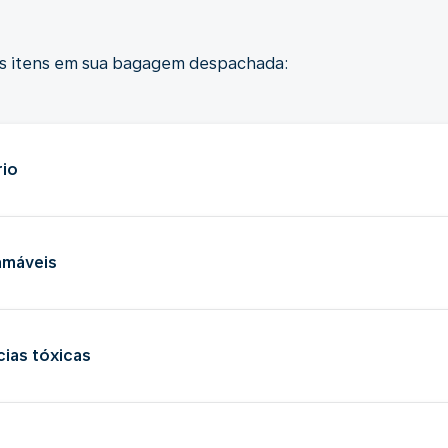
es itens em sua bagagem despachada:
rio
amáveis
ias tóxicas