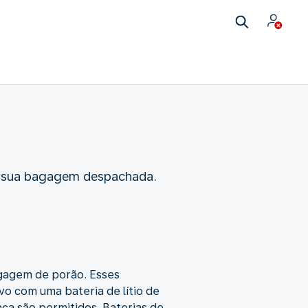
m sua bagagem despachada.
agagem de porão. Esses
vo com uma bateria de lítio de
nca são permitidos. Baterias de