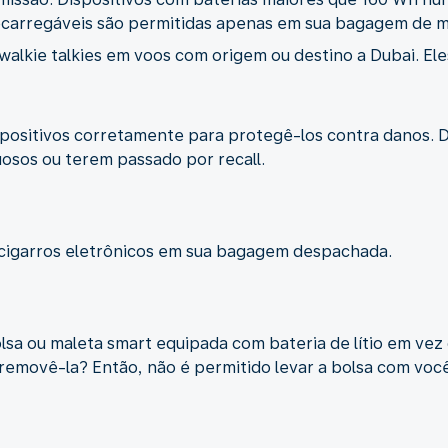
 recarregáveis são permitidas apenas em sua bagagem de 
walkie talkies em voos com origem ou destino a Dubai. El
spositivos corretamente para protegê-los contra danos. D
uosos ou terem passado por recall.
 cigarros eletrônicos em sua bagagem despachada.
a ou maleta smart equipada com bateria de lítio em vez d
removê-la? Então, não é permitido levar a bolsa com vo