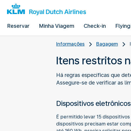
Reservar
Minha Viagem
Check-in
Flying
Informações
Bagagem
Itens restrito
Há regras específicas que de
Assegure-se de verificar as l
Dispositivos eletrônicos 
É permitido levar 15 dispositivo
dispositivos precisam estar comp
até 160 Wh, precisa solicitar pe