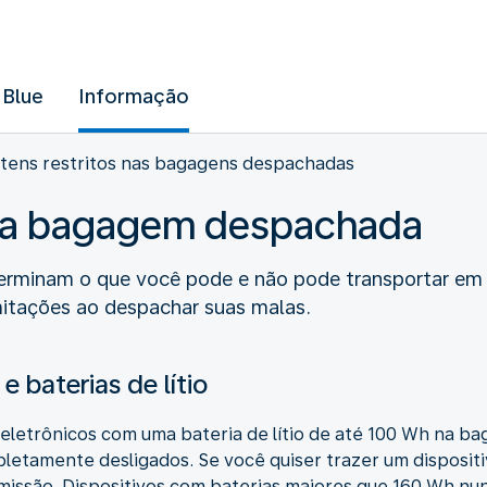
 Blue
Informação
Itens restritos nas bagagens despachadas
s na bagagem despachada
terminam o que você pode e não pode transportar e
imitações ao despachar suas malas.
e baterias de lítio
s eletrônicos com uma bateria de lítio de até 100 Wh na b
letamente desligados. Se você quiser trazer um dispositi
rmissão. Dispositivos com baterias maiores que 160 Wh nu