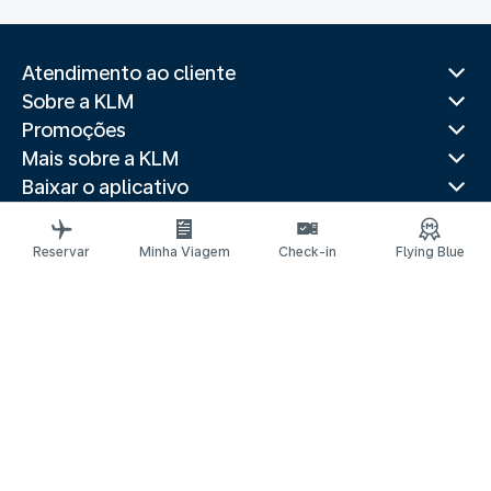
Atendimento ao cliente
Sobre a KLM
Promoções
Mais sobre a KLM
Baixar o aplicativo
Sites relacionados
Guias de viagem
Reservar
Minha Viagem
Check-in
Flying Blue
Destinos populares
Países populares
Itinerários mais procurados
Avisos legais
Declaração de privacidade
Declaração de acessibilidade
Solicitar assistência
© 2026 KLM
CNPJ 33.643.420/0001-45