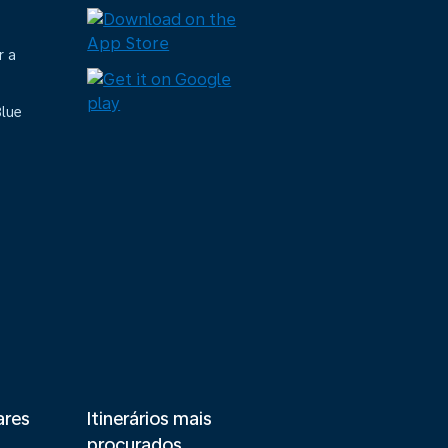
r a
Blue
ares
Itinerários mais
procurados