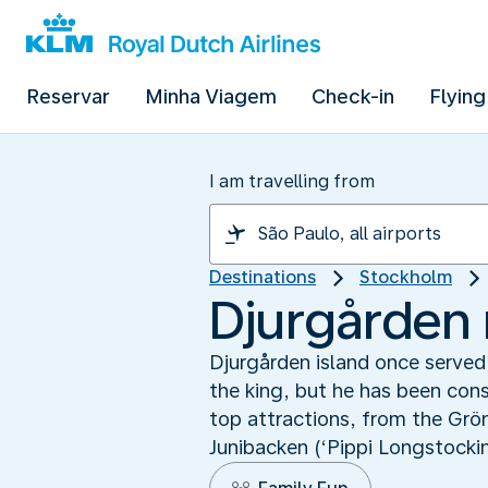
Reservar
Minha Viagem
Check-in
Flying
I am travelling from
Destinations
Stockholm
Djurgården r
Djurgården island once served 
the king, but he has been cons
top attractions, from the Gr
Junibacken (‘Pippi Longstocki