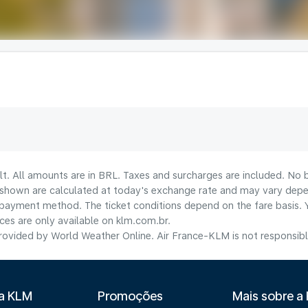
lt. All amounts are in BRL. Taxes and surcharges are included. No b
shown are calculated at today's exchange rate and may vary dependi
payment method.​ The ticket conditions depend on the fare basis. 
ices are only available on klm.com.br.
ovided by World Weather Online. Air France-KLM is not responsible f
 a KLM
Promoções
Mais sobre a