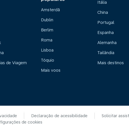
Itália
Amsterdã
China
Dublin
Portugal
Berlim
Espanha
Roma
k
Alemanha
Lisboa
na
Tailândia
Tóquio
ias de Viagem
Mais destinos
Mais voos
ivacidade
Declaração de acessibilidade
Solicitar assis
figurações de cookies