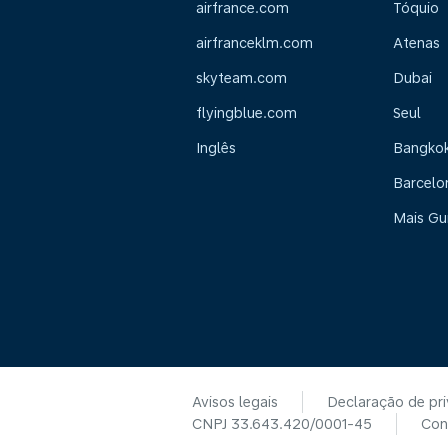
airfrance.com
Tóquio
airfranceklm.com
Atenas
skyteam.com
Dubai
flyingblue.com
Seul
Inglês
Bangko
Barcelo
Mais Gu
Avisos legais
Declaração de pr
CNPJ 33.643.420/0001-45
Con