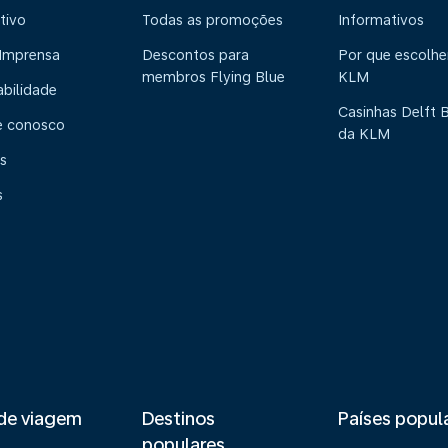
tivo
Todas as promoções
Informativos
 Imprensa
Descontos para
Por que escolhe
membros Flying Blue
KLM
abilidade
Casinhas Delft 
e conosco
da KLM
s
s
de viagem
Destinos
Países popul
populares