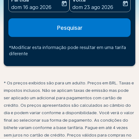
today
today
fc-booking-departure-date-aria-label
fc-booking-return-date-ari
dom 16 ago 2026
dom 23 ago 2026
Pesquisar
*Modificar esta informação pode resultar em uma tarifa
diferente
* Os preços exibidos são para um adulto. Preços em BRL. Taxas e
impostos inclusos. Não se aplicam taxas de emissão mas pode
ser aplicado um adicional para pagamentos com cartão de
crédito. Os preços apresentados são calculados ao câmbio do
dia e podem variar conforme a disponibilidade. Você verá o valor
final ao selecionar sua forma de pagamento. As condições do
bilhete variam conforme a base tarifária. Pague em até 4 vezes
sem juros no cartão de crédito. Preços válidos para compras no