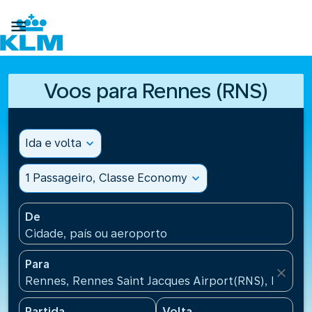

Voos para Rennes (RNS)
Ida e volta
expand_more
1 Passageiro, Classe Economy
expand_more
De
Cidade, país ou aeroporto
Para
close
Rennes, Rennes Saint Jacques Airport(RNS), France
Partida
Volta