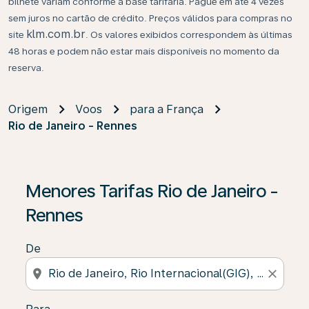
bilhete variam conforme a base tarifária. Pague em até 4 vezes
sem juros no cartão de crédito. Preços válidos para compras no
klm.com.br
site
. Os valores exibidos correspondem às últimas
48 horas e podem não estar mais disponíveis no momento da
reserva.
Origem
Voos
para a França
Rio de Janeiro - Rennes
Se não forem encontrados resultados, clique em “Enco
Menores Tarifas Rio de Janeiro -
Rennes
De
location_on
close