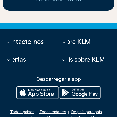
Contacte-nos
Sobre KLM
keyboard_arrow_down
keyboard_arrow_down
Ofertas
Mais sobre KLM
keyboard_arrow_down
keyboard_arrow_down
Descarregar a app
Todos países
Todas cidades
De país para país
|
|
|