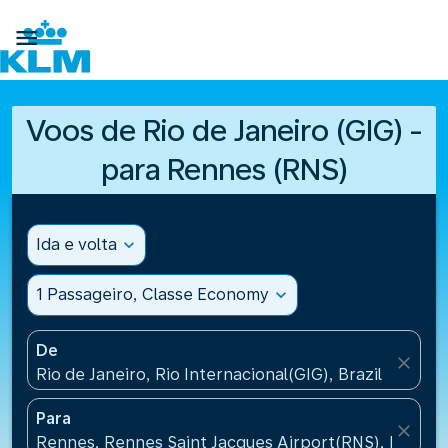

Voos de Rio de Janeiro (GIG) -
para Rennes (RNS)
Ida e volta
expand_more
1 Passageiro, Classe Economy
expand_more
De
close
Rio de Janeiro, Rio Internacional(GIG), Brazil
Para
close
Rennes, Rennes Saint Jacques Airport(RNS), France