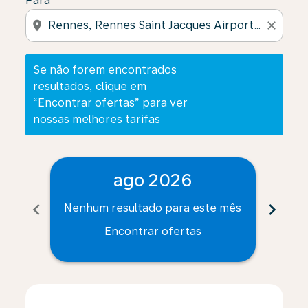
Para
location_on
close
Se não forem encontrados
resultados, clique em
“Encontrar ofertas” para ver
nossas melhores tarifas
ago 2026
chevron_left
chevron_right
Nenhum resultado para este mês
Nenh
Encontrar ofertas
Displaying fares for agosto-2026