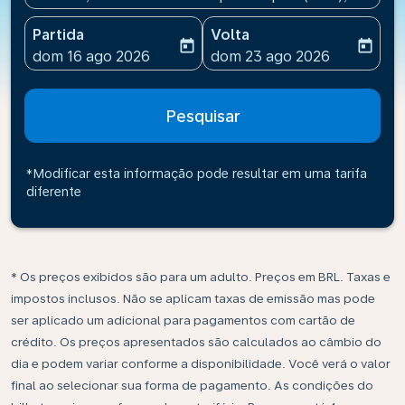
Partida
Volta
today
today
fc-booking-departure-date-aria-label
fc-booking-return-date-ari
dom 16 ago 2026
dom 23 ago 2026
Pesquisar
*Modificar esta informação pode resultar em uma tarifa
diferente
* Os preços exibidos são para um adulto. Preços em BRL. Taxas e
impostos inclusos. Não se aplicam taxas de emissão mas pode
ser aplicado um adicional para pagamentos com cartão de
crédito. Os preços apresentados são calculados ao câmbio do
dia e podem variar conforme a disponibilidade. Você verá o valor
final ao selecionar sua forma de pagamento. As condições do