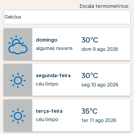
Escala termométrica
:
Weather unit option Celcius Selected
Celcius
keyboard_arrow_down
30°C
domingo
algumas nuvens
dom 9 ago 2026
30°C
segunda-feira
céu limpo
seg 10 ago 2026
35°C
terça-feira
céu limpo
ter 11 ago 2026