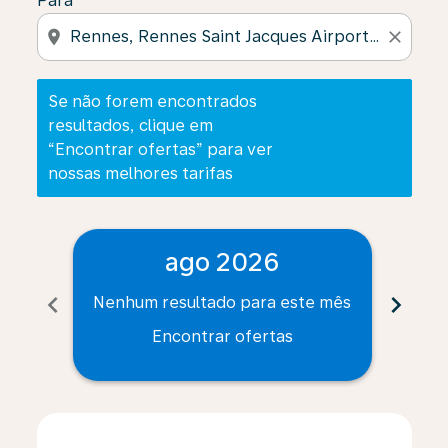
Para
location_on
close
Se não forem encontrados
resultados, clique em
“Encontrar ofertas” para ver
nossas melhores tarifas
ago 2026
chevron_left
chevron_right
Nenhum resultado para este mês
Nenh
Encontrar ofertas
Displaying fares for agosto-2026