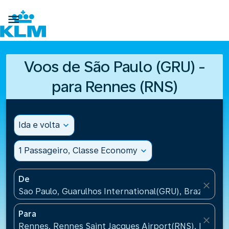

Voos de São Paulo (GRU) -
para Rennes (RNS)
Ida e volta
expand_more
1 Passageiro, Classe Economy
expand_more
De
close
Sao Paulo, Guarulhos International(GRU), Brazil
Para
close
Rennes, Rennes Saint Jacques Airport(RNS), France