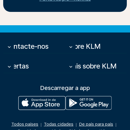
Contacte-nos
Sobre KLM
keyboard_arrow_down
keyboard_arrow_down
Ofertas
Mais sobre KLM
keyboard_arrow_down
keyboard_arrow_down
Descarregar a app
Todos países
Todas cidades
De país para país
|
|
|