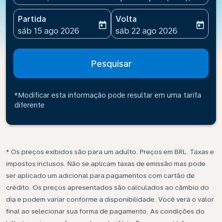
Partida
Volta
today
today
fc-booking-departure-date-aria-label
fc-booking-return-date-ari
sáb 15 ago 2026
sáb 22 ago 2026
Pesquisar
*Modificar esta informação pode resultar em uma tarifa
diferente
* Os preços exibidos são para um adulto. Preços em BRL. Taxas e
impostos inclusos. Não se aplicam taxas de emissão mas pode
ser aplicado um adicional para pagamentos com cartão de
crédito. Os preços apresentados são calculados ao câmbio do
dia e podem variar conforme a disponibilidade. Você verá o valor
final ao selecionar sua forma de pagamento. As condições do