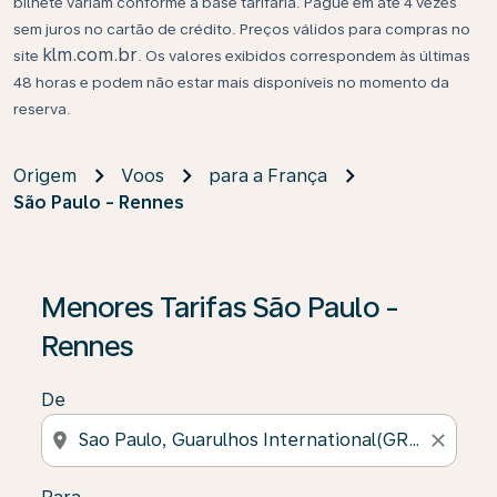
bilhete variam conforme a base tarifária. Pague em até 4 vezes
sem juros no cartão de crédito. Preços válidos para compras no
klm.com.br
site
. Os valores exibidos correspondem às últimas
48 horas e podem não estar mais disponíveis no momento da
reserva.
Origem
Voos
para a França
São Paulo - Rennes
Se não forem encontrados resultados, clique em “Enco
Menores Tarifas São Paulo -
Rennes
De
location_on
close