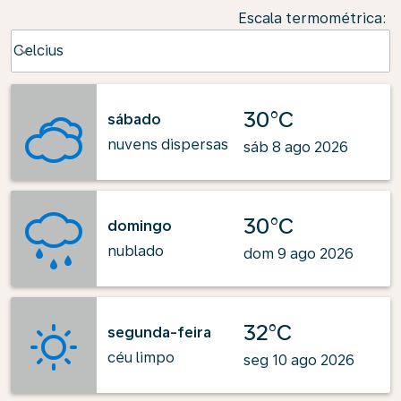
Escala termométrica
:
Weather unit option Celcius Selected
Celcius
keyboard_arrow_down
30°C
sábado
nuvens dispersas
sáb 8 ago 2026
30°C
domingo
nublado
dom 9 ago 2026
32°C
segunda-feira
céu limpo
seg 10 ago 2026