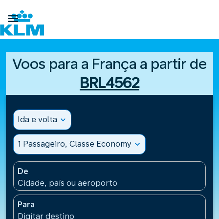

Voos para a França a partir de
BRL4562
Ida e volta
expand_more
1 Passageiro, Classe Economy
expand_more
De
Cidade, país ou aeroporto
Para
Digitar destino