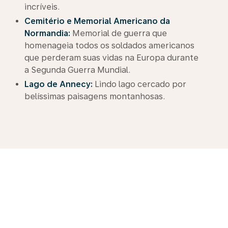
incríveis.
Cemitério e Memorial Americano da
Normandia:
Memorial de guerra que
homenageia todos os soldados americanos
que perderam suas vidas na Europa durante
a Segunda Guerra Mundial.
Lago de Annecy:
Lindo lago cercado por
belíssimas paisagens montanhosas.
Voe com facilidade
A KLM oferece uma variedade de serviços para
atender a todos os viajantes. Desde a confortável
Premium Comfort Class até a Business Class. Explore