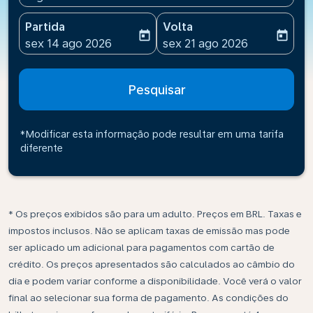
Partida
Volta
today
today
fc-booking-departure-date-aria-label
fc-booking-return-date-ari
sex 14 ago 2026
sex 21 ago 2026
Pesquisar
*Modificar esta informação pode resultar em uma tarifa
diferente
* Os preços exibidos são para um adulto. Preços em BRL. Taxas e
impostos inclusos. Não se aplicam taxas de emissão mas pode
ser aplicado um adicional para pagamentos com cartão de
crédito. Os preços apresentados são calculados ao câmbio do
dia e podem variar conforme a disponibilidade. Você verá o valor
final ao selecionar sua forma de pagamento. As condições do