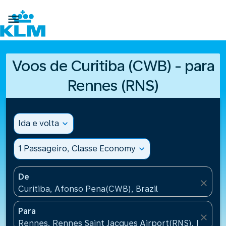

Voos de Curitiba (CWB) - para
Rennes (RNS)
Ida e volta
expand_more
1 Passageiro, Classe Economy
expand_more
De
close
Curitiba, Afonso Pena(CWB), Brazil
Para
close
Rennes, Rennes Saint Jacques Airport(RNS), France