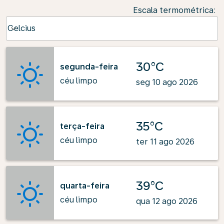
Escala termométrica
:
Weather unit option Celcius Selected
Celcius
keyboard_arrow_down
30°C
segunda-feira
céu limpo
seg 10 ago 2026
35°C
terça-feira
céu limpo
ter 11 ago 2026
39°C
quarta-feira
céu limpo
qua 12 ago 2026