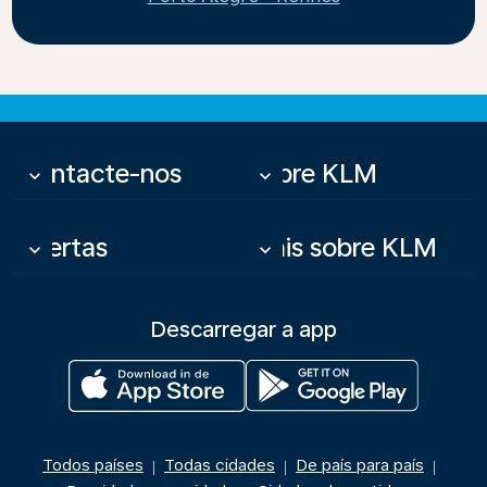
Contacte-nos
Sobre KLM
keyboard_arrow_down
keyboard_arrow_down
Ofertas
Mais sobre KLM
keyboard_arrow_down
keyboard_arrow_down
Descarregar a app
Todos países
Todas cidades
De país para país
|
|
|