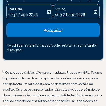
Partida
Volta
today
today
fc-booking-departure-date-aria-label
fc-booking-return-date-ari
seg 17 ago 2026
seg 24 ago 2026
Pesquisar
*Modificar esta informação pode resultar em uma tarifa
diferente
* Os preços exibidos são para um adulto. Preços em BRL. Taxas e
impostos inclusos. Não se aplicam taxas de emissão mas pode
ser aplicado um adicional para pagamentos com cartão de
crédito. Os preços apresentados são calculados ao câmbio do
dia e podem variar conforme a disponibilidade. Você verá o valor
final ao selecionar sua forma de pagamento. As condições do