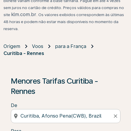
bilhete variam conforme a base tarifária. Pague em até 4 vezes
sem juros no cartão de crédito. Preços válidos para compras no
klm.com.br
site
. Os valores exibidos correspondem às últimas
48 horas e podem não estar mais disponíveis no momento da
reserva.
Origem
Voos
para a França
Curitiba - Rennes
Se não forem encontrados resultados, clique em “Enco
Menores Tarifas Curitiba -
Rennes
De
location_on
close