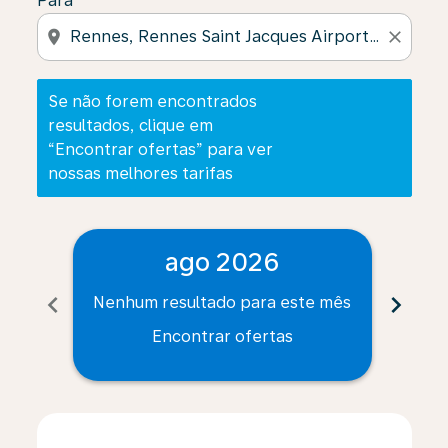
Para
location_on
close
Se não forem encontrados
resultados, clique em
“Encontrar ofertas” para ver
nossas melhores tarifas
ago 2026
chevron_left
chevron_right
Nenhum resultado para este mês
Nenh
Encontrar ofertas
Displaying fares for agosto-2026