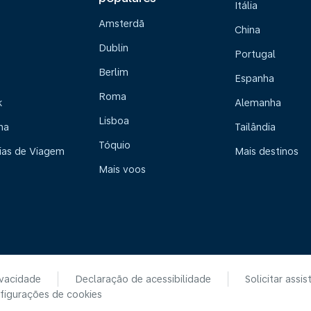
Itália
Amsterdã
China
Dublin
Portugal
Berlim
Espanha
Roma
k
Alemanha
Lisboa
na
Tailândia
Tóquio
ias de Viagem
Mais destinos
Mais voos
ivacidade
Declaração de acessibilidade
Solicitar assis
figurações de cookies