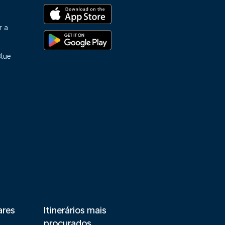
r a
Blue
ares
Itinerários mais
procurados