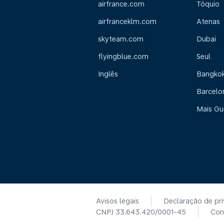
airfrance.com
Tóquio
airfranceklm.com
Atenas
skyteam.com
Dubai
flyingblue.com
Seul
Inglês
Bangko
Barcelo
Mais Gu
Avisos legais
Declaração de pr
CNPJ 33.643.420/0001-45
Con