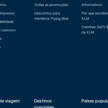
tivo
Todas as promoções
Informativos
 Imprensa
Descontos para
Por que escolhe
membros Flying Blue
KLM
abilidade
Casinhas Delft 
e conosco
da KLM
s
s
de viagem
Destinos
Países popul
populares