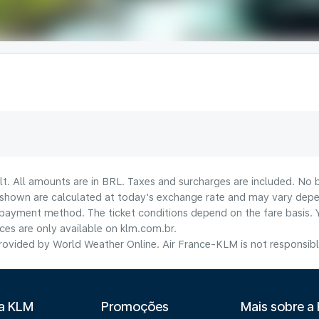
lt. All amounts are in BRL. Taxes and surcharges are included. No b
shown are calculated at today's exchange rate and may vary dependi
payment method.​ The ticket conditions depend on the fare basis. 
ices are only available on klm.com.br.
ovided by World Weather Online. Air France-KLM is not responsible f
 a KLM
Promoções
Mais sobre a