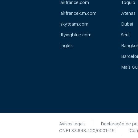
airfrance.com
Tóquio
airfranceklm.com
Atenas
skyteam.com
Dubai
flyingblue.com
Seul
Inglês
Bangko
Barcelo
Mais Gu
Avisos legais
Declaração de pr
CNPJ 33.643.420/0001-45
Con