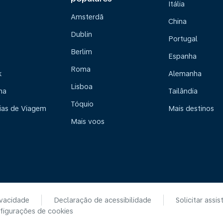
Itália
Amsterdã
China
Dublin
Portugal
Berlim
Espanha
Roma
k
Alemanha
Lisboa
na
Tailândia
Tóquio
ias de Viagem
Mais destinos
Mais voos
ivacidade
Declaração de acessibilidade
Solicitar assis
figurações de cookies