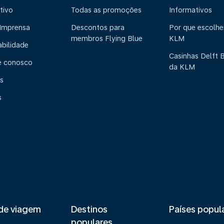
tivo
Todas as promoções
Informativos
 Imprensa
Descontos para
Por que escolhe
membros Flying Blue
KLM
abilidade
Casinhas Delft 
e conosco
da KLM
s
s
de viagem
Destinos
Países popul
populares