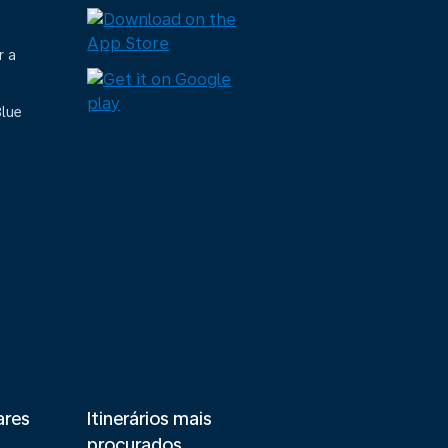
r a
Blue
ares
Itinerários mais
procurados