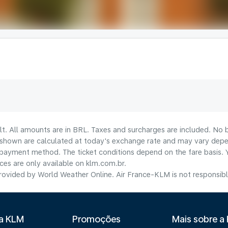
lt. All amounts are in BRL. Taxes and surcharges are included. No b
shown are calculated at today's exchange rate and may vary dependi
payment method.​ The ticket conditions depend on the fare basis. 
ices are only available on klm.com.br.
ovided by World Weather Online. Air France-KLM is not responsible f
 a KLM
Promoções
Mais sobre a